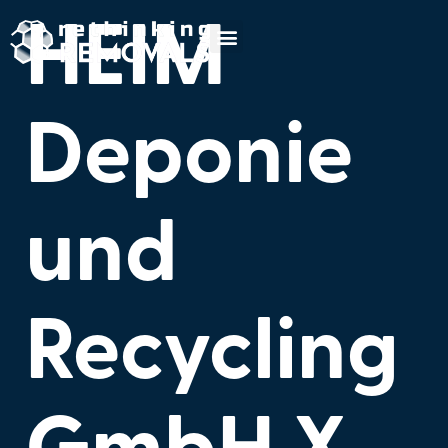
HEIM
Deponie
und
Recycling
GmbH X